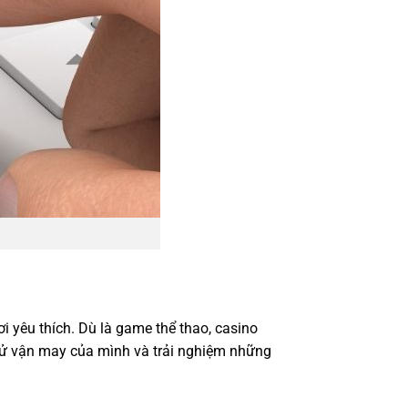
i yêu thích. Dù là game thể thao, casino
thử vận may của mình và trải nghiệm những