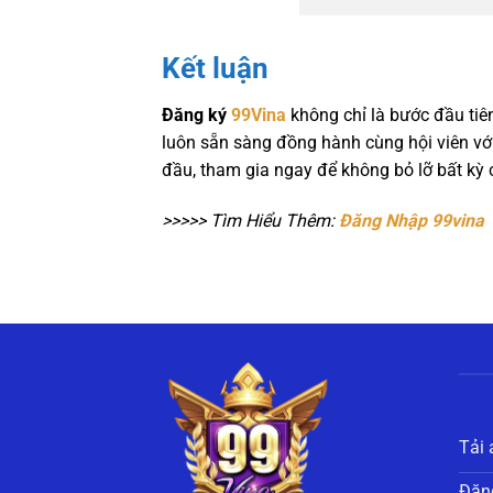
Kết luận
Đăng ký
99Vina
không chỉ là bước đầu tiê
luôn sẵn sàng đồng hành cùng hội viên với
đầu, tham gia ngay để không bỏ lỡ bất kỳ 
>>>>> Tìm Hiểu Thêm:
Đăng Nhập 99vina
Tải 
Đăn