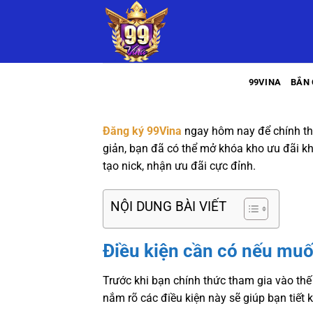
Bỏ
qua
nội
dung
99VINA
BẮN
Đăng ký 99Vina
ngay hôm nay để chính thức
giản, bạn đã có thể mở khóa kho ưu đãi kh
tạo nick, nhận ưu đãi cực đỉnh.
NỘI DUNG BÀI VIẾT
Điều kiện cần có nếu mu
Trước khi bạn chính thức tham gia vào thế
nắm rõ các điều kiện này sẽ giúp bạn tiết 