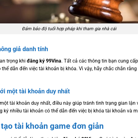
Đảm bảo độ tuổi hợp pháp khi tham gia nhà cái
hông giả danh tính
uan trọng khi
đăng ký 99Vina
. Tất cả các thông tin bạn cung cấp
 thể dẫn đến việc tài khoản bị khóa. Vì vậy, hãy chắc chắn rằn
ới một tài khoản duy nhất
ột tài khoản duy nhất, điều này giúp tránh tình trạng gian lận
g ký nhiều tài khoản có thể dẫn đến việc bị khóa tài khoản và m
tạo tài khoản game đơn giản