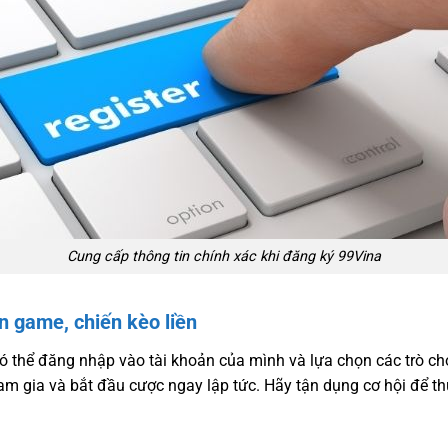
Cung cấp thông tin chính xác khi đăng ký 99Vina
n game, chiến kèo liền
có thể đăng nhập vào tài khoản của mình và lựa chọn các trò chơ
ham gia và bắt đầu cược ngay lập tức. Hãy tận dụng cơ hội để 