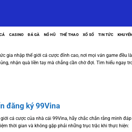
 CÁ
CASINO
ĐÁ GÀ
NỔ HŨ
THỂ THAO
XỔ SỐ
TIN TỨC
KHUYẾN
 gia nhập thế giới cá cược đỉnh cao, nơi mọi ván game đều là c
ủng, nhận quà liền tay mà chẳng cần chờ đợi. Tìm hiểu ngay tr
ốn đăng ký 99Vina
 giới cá cược của nhà cái 99Vina, hãy chắc chắn rằng mình đáp 
kiệm thời gian và không gặp phải những trục trặc khi thực hiện: