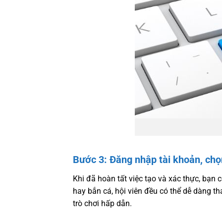
Bước 3: Đăng nhập tài khoản, chọ
Khi đã hoàn tất việc tạo và xác thực, bạn 
hay bắn cá, hội viên đều có thể dễ dàng t
trò chơi hấp dẫn.