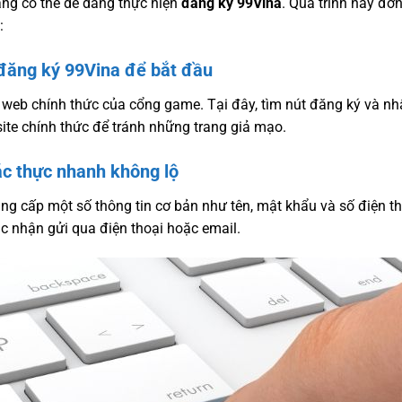
hàng có thể dễ dàng thực hiện
đăng ký 99Vina
. Quá trình này đơn
:
 đăng ký 99Vina để bắt đầu
g web chính thức của cổng game. Tại đây, tìm nút đăng ký và nhấ
te chính thức để tránh những trang giả mạo.
xác thực nhanh không lộ
ung cấp một số thông tin cơ bản như tên, mật khẩu và số điện th
c nhận gửi qua điện thoại hoặc email.