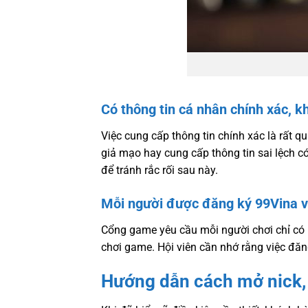
Có thông tin cá nhân chính xác, k
Việc cung cấp thông tin chính xác là rất q
giả mạo hay cung cấp thông tin sai lệch có
để tránh rắc rối sau này.
Mỗi người được đăng ký 99Vina v
Cổng game yêu cầu mỗi người chơi chỉ có m
chơi game. Hội viên cần nhớ rằng việc đăn
Hướng dẫn cách mở nick, 