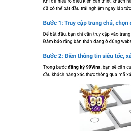
Khi đã hiểu rõ điều kiện cần thiết, khách 
đã có thể bắt đầu trải nghiệm ngay lập tức
Bước 1: Truy cập trang chủ, chọn
Để bắt đầu, bạn chỉ cần truy cập vào tran
Đảm bảo rằng bản thân đang ở đúng websi
Bước 2: Điền thông tin siêu tốc, 
Trong bước
đăng ký 99Vina
, bạn sẽ cần c
cầu khách hàng xác thực thông qua mã xá