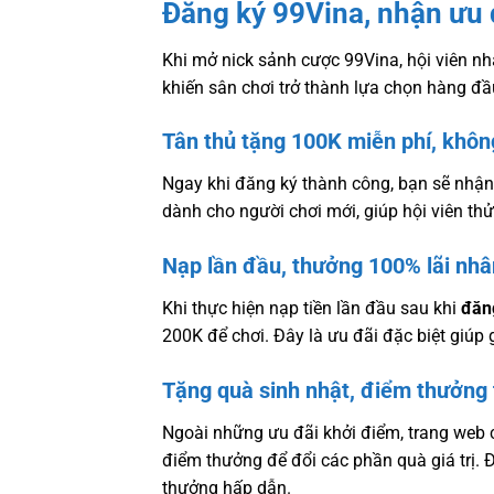
Đăng ký 99Vina, nhận ưu
Khi mở nick sảnh cược 99Vina, hội viên nh
khiến sân chơi trở thành lựa chọn hàng đầ
Tân thủ tặng 100K miễn phí, khôn
Ngay khi đăng ký thành công, bạn sẽ nhận
dành cho người chơi mới, giúp hội viên t
Nạp lần đầu, thưởng 100% lãi nhâ
Khi thực hiện nạp tiền lần đầu sau khi
đăn
200K để chơi. Đây là ưu đãi đặc biệt giú
Tặng quà sinh nhật, điểm thưởng t
Ngoài những ưu đãi khởi điểm, trang web 
điểm thưởng để đổi các phần quà giá trị. Đ
thưởng hấp dẫn.