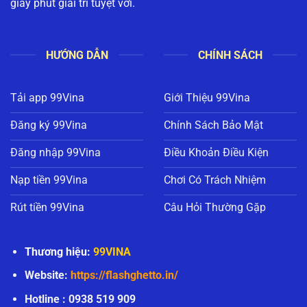
giây phút giải trí tuyệt vời.
HƯỚNG DẪN
CHÍNH SÁCH
Tải app 99Vina
Giới Thiệu 99Vina
Đăng ký 99Vina
Chính Sách Bảo Mật
Đăng nhập 99Vina
Điều Khoản Điều Kiện
Nạp tiền 99Vina
Chơi Có Trách Nhiệm
Rút tiền 99Vina
Câu Hỏi Thường Gặp
Thương hiệu:
99VINA
Website:
https://flashghetto.in/
Hotline : 0938 519 909