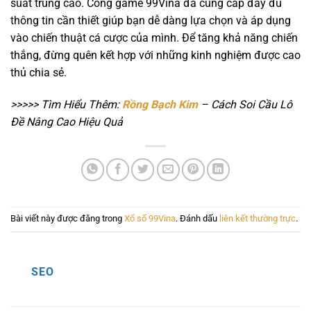
suất trúng cao. Cổng game 99Vina đã cung cấp đầy đủ
thông tin cần thiết giúp bạn dễ dàng lựa chọn và áp dụng
vào chiến thuật cá cược của mình. Để tăng khả năng chiến
thắng, đừng quên kết hợp với những kinh nghiệm được cao
thủ chia sẻ.
>>>>> Tìm Hiểu Thêm:
Rồng Bạch Kim
– Cách Soi Cầu Lô
Đề Nâng Cao Hiệu Quả
Bài viết này được đăng trong
Xổ số 99Vina
. Đánh dấu
liên kết thường trực
.
SEO