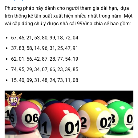
Phương pháp này dành cho người tham gia dài hạn, dựa
trên thống kê tần suất xuất hiện nhiều nhất trong năm. Một
vài cặp đáng chú ý được nhà cái 99Vina chia sẻ bao gồm:
67, 45, 21, 53, 80, 99, 18, 72, 04
37, 83, 58, 14, 96, 31, 25, 47, 91
62, 01, 56, 42, 87, 28, 77, 54, 19
74, 95, 29, 34, 07, 66, 23, 39, 85
15, 40, 09, 31, 48, 24, 73, 11, 08