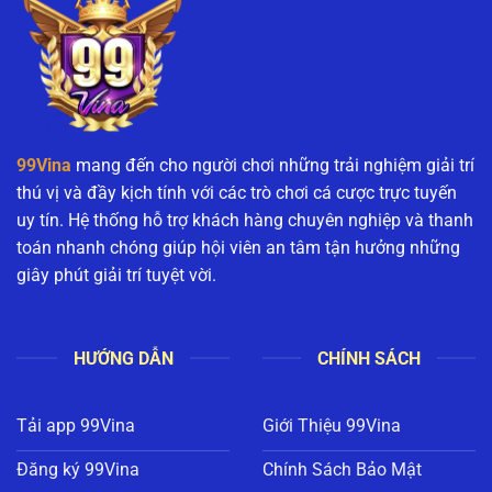
Trường
Kịch
Tính,
Cược
Căng
99Vina
mang đến cho người chơi những trải nghiệm giải trí
thú vị và đầy kịch tính với các trò chơi cá cược trực tuyến
uy tín. Hệ thống hỗ trợ khách hàng chuyên nghiệp và thanh
toán nhanh chóng giúp hội viên an tâm tận hưởng những
giây phút giải trí tuyệt vời.
HƯỚNG DẪN
CHÍNH SÁCH
Tải app 99Vina
Giới Thiệu 99Vina
Đăng ký 99Vina
Chính Sách Bảo Mật