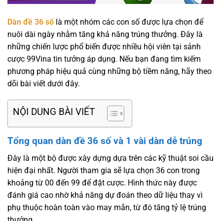
Dàn đề 36 số
là một nhóm các con số được lựa chọn để
nuôi dài ngày nhằm tăng khả năng trúng thưởng. Đây là
những chiến lược phổ biến được nhiều hội viên tại sảnh
cược 99Vina tin tưởng áp dụng. Nếu bạn đang tìm kiếm
phương pháp hiệu quả cùng những bộ tiềm năng, hãy theo
dõi bài viết dưới đây.
NỘI DUNG BÀI VIẾT
Tổng quan dàn đề 36 số và 1 vài dàn dễ trúng
Đây là một bộ được xây dựng dựa trên các kỹ thuật soi cầu
hiện đại nhất. Người tham gia sẽ lựa chọn 36 con trong
khoảng từ 00 đến 99 để đặt cược. Hình thức này được
đánh giá cao nhờ khả năng dự đoán theo dữ liệu thay vì
phụ thuộc hoàn toàn vào may mắn, từ đó tăng tỷ lệ trúng
thưởng.