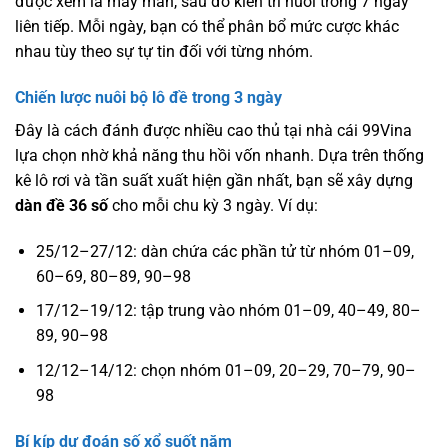
được xem là may mắn, sau đó kiên trì nuôi trong 7 ngày
liên tiếp. Mỗi ngày, bạn có thể phân bổ mức cược khác
nhau tùy theo sự tự tin đối với từng nhóm.
Chiến lược nuôi bộ lô đề trong 3 ngày
Đây là cách đánh được nhiều cao thủ tại nhà cái 99Vina
lựa chọn nhờ khả năng thu hồi vốn nhanh. Dựa trên thống
kê lô rơi và tần suất xuất hiện gần nhất, bạn sẽ xây dựng
dàn đề 36 số
cho mỗi chu kỳ 3 ngày. Ví dụ:
25/12–27/12: dàn chứa các phần tử từ nhóm 01–09,
60–69, 80–89, 90–98
17/12–19/12: tập trung vào nhóm 01–09, 40–49, 80–
89, 90–98
12/12–14/12: chọn nhóm 01–09, 20–29, 70–79, 90–
98
Bí kíp dự đoán số xổ suốt năm