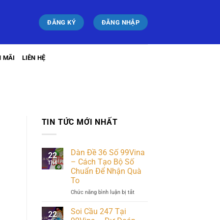
ĐĂNG KÝ
ĐĂNG NHẬP
 MÃI
LIÊN HỆ
TIN TỨC MỚI NHẤT
Dàn Đề 36 Số 99Vina
22
– Cách Tạo Bộ Số
Th4
Chuẩn Để Nhận Quà
To
ở
Chức năng bình luận bị tắt
Dàn
Đề
Soi Cầu 247 Tại
22
36