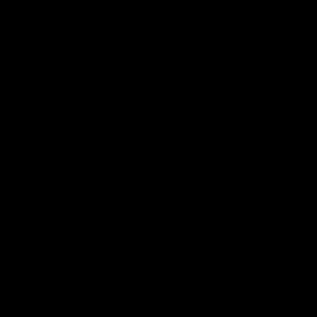
22
Th4
22
Th4