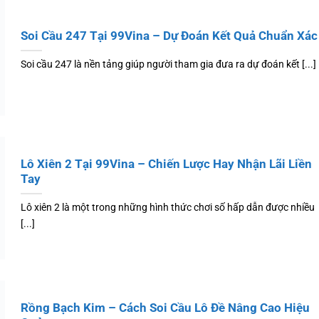
Soi Cầu 247 Tại 99Vina – Dự Đoán Kết Quả Chuẩn Xác
Soi cầu 247 là nền tảng giúp người tham gia đưa ra dự đoán kết [...]
Lô Xiên 2 Tại 99Vina – Chiến Lược Hay Nhận Lãi Liền
Tay
Lô xiên 2 là một trong những hình thức chơi số hấp dẫn được nhiều
[...]
Rồng Bạch Kim – Cách Soi Cầu Lô Đề Nâng Cao Hiệu