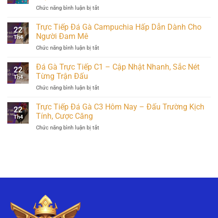
Tại
Kết
Quà
ở
Chức năng bình luận bị tắt
99Vina
Quả
To
Rồng
–
Chuẩn
Bạch
Trực Tiếp Đá Gà Campuchia Hấp Dẫn Dành Cho
Chiến
Xác
22
Kim
Lược
Người Đam Mê
Th4
–
Hay
ở
Chức năng bình luận bị tắt
Cách
Nhận
Trực
Soi
Lãi
Tiếp
Đá Gà Trực Tiếp C1 – Cập Nhật Nhanh, Sắc Nét
Cầu
Liền
22
Đá
Lô
Từng Trận Đấu
Tay
Th4
Gà
Đề
ở
Chức năng bình luận bị tắt
Campuchia
Nâng
Đá
Hấp
Cao
Gà
Trực Tiếp Đá Gà C3 Hôm Nay – Đấu Trường Kịch
Dẫn
Hiệu
22
Trực
Dành
Tính, Cược Căng
Quả
Th4
Tiếp
Cho
ở
Chức năng bình luận bị tắt
C1
Người
Trực
–
Đam
Tiếp
Cập
Mê
Đá
Nhật
Gà
Nhanh,
C3
Sắc
Hôm
Nét
Nay
Từng
–
Trận
Đấu
Đấu
Trường