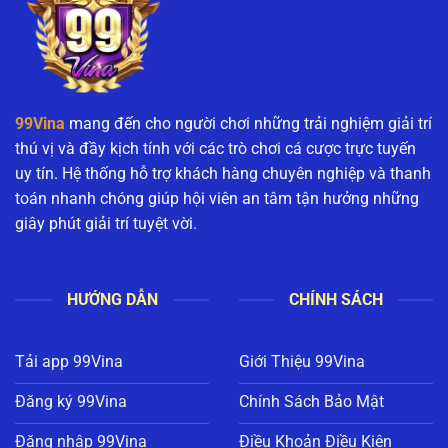
Kịch
Tính,
Cược
Căng
99Vina
mang đến cho người chơi những trải nghiệm giải trí
thú vị và đầy kịch tính với các trò chơi cá cược trực tuyến
uy tín. Hệ thống hỗ trợ khách hàng chuyên nghiệp và thanh
toán nhanh chóng giúp hội viên an tâm tận hưởng những
giây phút giải trí tuyệt vời.
HƯỚNG DẪN
CHÍNH SÁCH
Tải app 99Vina
Giới Thiệu 99Vina
Đăng ký 99Vina
Chính Sách Bảo Mật
Đăng nhập 99Vina
Điều Khoản Điều Kiện