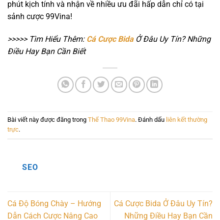
phút kịch tính và nhận về nhiều ưu đãi hấp dẫn chỉ có tại
sảnh cược 99Vina!
>>>>> Tìm Hiểu Thêm:
Cá Cược Bida
Ở Đâu Uy Tín? Những
Điều Hay Bạn Cần Biết
Bài viết này được đăng trong
Thể Thao 99Vina
. Đánh dấu
liên kết thường
trực
.
SEO
Cá Độ Bóng Chày – Hướng
Cá Cược Bida Ở Đâu Uy Tín?
Dẫn Cách Cược Nâng Cao
Những Điều Hay Bạn Cần