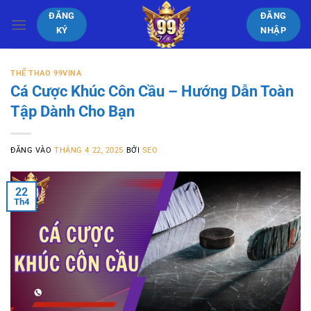
Bỏ
ĐĂNG
ĐĂNG
qua
KÝ
NHẬP
nội
dung
THỂ THAO 99VINA
Cá Cược Khúc Côn Cầu – Hướng Dẫn Toàn
Tập Dành Cho Bạn
ĐĂNG VÀO
THÁNG 4 22, 2025
BỞI
SEO
22
Th4