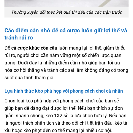
Thường xuyên dõi theo kết quả thi đấu của các trận trước
Các điểm cần nhớ để cá cược luôn giữ lợi thế và
tránh rủi ro
Để
cá cược khúc côn cầu
luôn mang lại lợi thế, giảm thiểu
rủi ro, người chơi cần nắm vững một số chiến lược quan
trọng. Dưới đây là những điểm cần nhớ giúp bạn tối ưu
hóa cơ hội thắng và tránh các sai lầm không đáng có trong
suốt quá trình tham gia.
Lựa hình thức kèo phù hợp với phong cách chơi cá nhân
Chọn loại kèo phù hợp với phong cách chơi của bạn sẽ
giúp bạn dễ dàng đạt được lợi thế. Nếu bạn thích sự đơn
giản, nhanh chóng, kèo 1X2 sẽ là lựa chọn hợp lý. Nếu bạn
là người thích phân tích và theo dõi chi tiết trận đấu, kèo tài
xỉu hoặc kèo phạt đền có thể mang lại nhiều cơ hội.