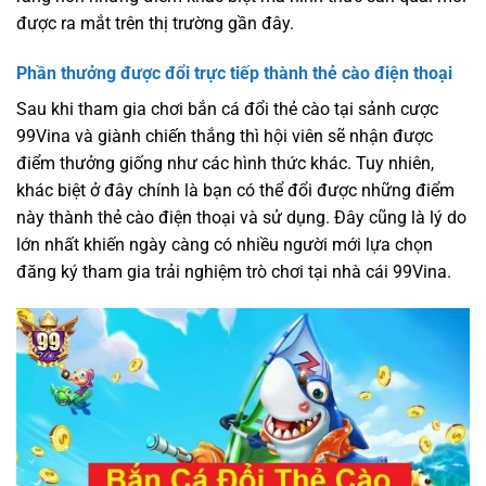
được ra mắt trên thị trường gần đây.
Phần thưởng được đổi trực tiếp thành thẻ cào điện thoại
Sau khi tham gia chơi bắn cá đổi thẻ cào tại sảnh cược
99Vina
và giành chiến thắng thì hội viên sẽ nhận được
điểm thưởng giống như các hình thức khác. Tuy nhiên,
khác biệt ở đây chính là bạn có thể đổi được những điểm
này thành thẻ cào điện thoại và sử dụng. Đây cũng là lý do
lớn nhất khiến ngày càng có nhiều người mới lựa chọn
đăng ký tham gia trải nghiệm trò chơi tại nhà cái 99Vina.