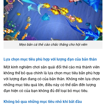
Mẹo bắn cá thẻ cào chắc thắng cho hội viên
Lựa chọn mục tiêu phù hợp với lượng đạn của bản thân
Một kinh nghiệm chơi săn quái đổi thẻ cào mà thành viên
không thể bỏ qua chính là lựa chọn mục tiêu bắn phù hợp
với lượng đạn đang có của bản thân. Không nên lựa chọn
những mục tiêu quá lớn, điều này có thể dẫn đến lượng
đạn hiện có của bạn không đủ để loại bỏ mục tiêu.
Không bỏ qua những mục tiêu nhỏ khi bắt đầu