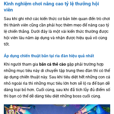
Kinh nghiệm chơi nâng cao tỷ lệ thưởng hội
viên
Sau khi ghi nhớ các kiến thức cơ bản liên quan đến trò chơi
thì thành viên cũng cần phải học thêm mẹo để nâng cao tỷ
lệ chiến thắng. Dưới đây là một vài kiến thức thường được
hội viên lâu năm áp dụng và nhận được hiệu quả vô cùng
tốt.
Áp dụng chiến thuật bắn tại rìa đàn hiệu quả nhất
Khi người tham gia
bắn cá thẻ cào
gặp phải trường hợp
những mục tiêu này di chuyển tập trung theo đàn thì có thể
áp dụng chiến thuật này. Sau khi tiêu diệt hết những con cá
nhỏ ngoài rìa thì những mục tiêu lớn hơn sẽ lộ ra để bạn dễ
dàng loại bỏ hơn. Cuối cùng, sau khi đã tích lũy đủ điểm số
thì bạn có thể dễ dàng tiêu diệt những boss cuối cùng.