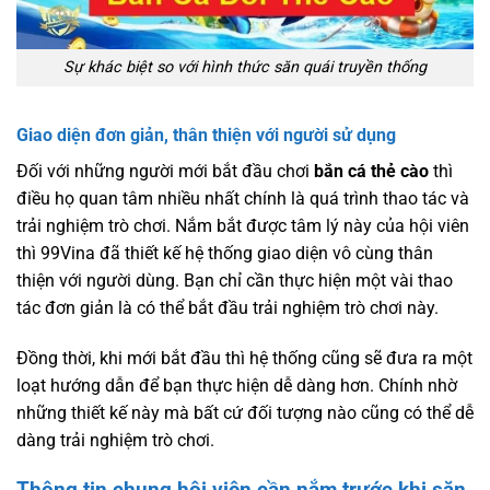
Sự khác biệt so với hình thức săn quái truyền thống
Giao diện đơn giản, thân thiện với người sử dụng
Đối với những người mới bắt đầu chơi
bắn cá thẻ cào
thì
điều họ quan tâm nhiều nhất chính là quá trình thao tác và
trải nghiệm trò chơi. Nắm bắt được tâm lý này của hội viên
thì 99Vina đã thiết kế hệ thống giao diện vô cùng thân
thiện với người dùng. Bạn chỉ cần thực hiện một vài thao
tác đơn giản là có thể bắt đầu trải nghiệm trò chơi này.
Đồng thời, khi mới bắt đầu thì hệ thống cũng sẽ đưa ra một
loạt hướng dẫn để bạn thực hiện dễ dàng hơn. Chính nhờ
những thiết kế này mà bất cứ đối tượng nào cũng có thể dễ
dàng trải nghiệm trò chơi.
Thông tin chung hội viên cần nắm trước khi săn