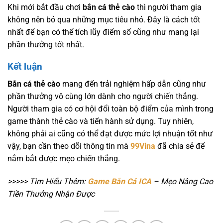
Khi mới bắt đầu chơi
bắn cá thẻ cào
thì người tham gia
không nên bỏ qua những mục tiêu nhỏ. Đây là cách tốt
nhất để bạn có thể tích lũy điểm số cũng như mang lại
phần thưởng tốt nhất.
Kết luận
Bắn cá thẻ cào
mang đến trải nghiệm hấp dẫn cũng như
phần thưởng vô cùng lớn dành cho người chiến thắng.
Người tham gia có cơ hội đổi toàn bộ điểm của mình trong
game thành thẻ cào và tiến hành sử dụng. Tuy nhiên,
không phải ai cũng có thể đạt được mức lợi nhuận tốt như
vậy, bạn cần theo dõi thông tin mà
99Vina
đã chia sẻ để
nắm bắt được mẹo chiến thắng.
>>>>> Tìm Hiểu Thêm:
Game Bắn Cá ICA
– Mẹo Nâng Cao
Tiền Thưởng Nhận Được