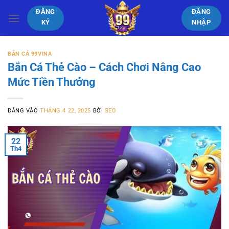
Bỏ
ĐĂNG
ĐĂNG
qua
KÝ
NHẬP
nội
dung
BẮN CÁ 99VINA
Bắn Cá Thẻ Cào – Cách Chơi Nâng Cao
Mức Tiền Thưởng
ĐĂNG VÀO
THÁNG 4 22, 2025
BỞI
SEO
22
Th4