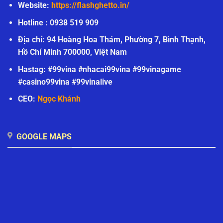
Website:
https://flashghetto.in/
Hotline : 0938 519 909
Địa chỉ: 94 Hoàng Hoa Thám, Phường 7, Bình Thạnh,
Hồ Chí Minh 700000, Việt Nam
Hastag: #99vina #nhacai99vina #99vinagame
#casino99vina #99vinalive
CEO:
Ngọc Khánh
GOOGLE MAPS