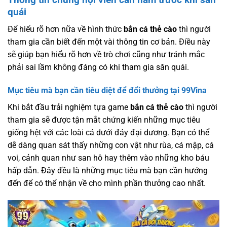
quái
Để hiểu rõ hơn nữa về hình thức
bắn cá thẻ cào
thì người
tham gia cần biết đến một vài thông tin cơ bản. Điều này
sẽ giúp bạn hiểu rõ hơn về trò chơi cũng như tránh mắc
phải sai lầm không đáng có khi tham gia săn quái.
Mục tiêu mà bạn cần tiêu diệt để đổi thưởng tại 99Vina
Khi bắt đầu trải nghiệm tựa game
bắn cá thẻ cào
thì người
tham gia sẽ được tận mắt chứng kiến những mục tiêu
giống hệt với các loài cá dưới đáy đại dương. Bạn có thể
dễ dàng quan sát thấy những con vật như rùa, cá mập, cá
voi, cảnh quan như san hô hay thêm vào những kho báu
hấp dẫn. Đây đều là những mục tiêu mà bạn cần hướng
đến để có thể nhận về cho mình phần thưởng cao nhất.