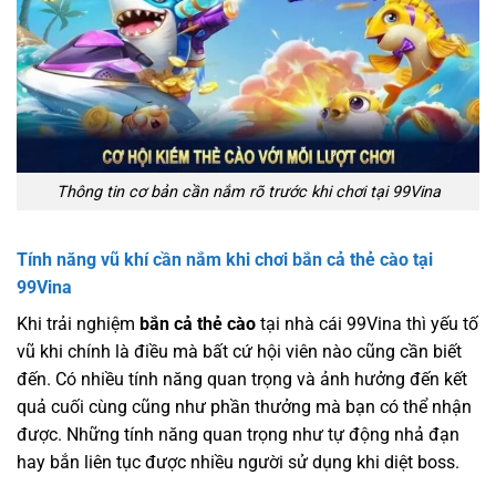
Thông tin cơ bản cần nắm rõ trước khi chơi tại 99Vina
Tính năng vũ khí cần nắm khi chơi bắn cả thẻ cào tại
99Vina
Khi trải nghiệm
bắn cả thẻ cào
tại nhà cái 99Vina thì yếu tố
vũ khi chính là điều mà bất cứ hội viên nào cũng cần biết
đến. Có nhiều tính năng quan trọng và ảnh hưởng đến kết
quả cuối cùng cũng như phần thưởng mà bạn có thể nhận
được. Những tính năng quan trọng như tự động nhả đạn
hay bắn liên tục được nhiều người sử dụng khi diệt boss.