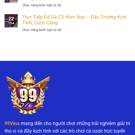
Gà
Đề
ở
Chức năng bình luận bị tắt
Campuchia
Nâng
Đá
Hấp
Cao
Gà
Trực Tiếp Đá Gà C3 Hôm Nay – Đấu Trường Kịch
Dẫn
Hiệu
22
Trực
Dành
Tính, Cược Căng
Quả
Th4
Tiếp
Cho
ở
Chức năng bình luận bị tắt
C1
Người
Trực
–
Đam
Tiếp
Cập
Mê
Đá
Nhật
Gà
Nhanh,
C3
Sắc
Hôm
Nét
Nay
Từng
–
Trận
Đấu
Đấu
Trường
Kịch
Tính,
Cược
Căng
99Vina
mang đến cho người chơi những trải nghiệm giải trí
thú vị và đầy kịch tính với các trò chơi cá cược trực tuyến