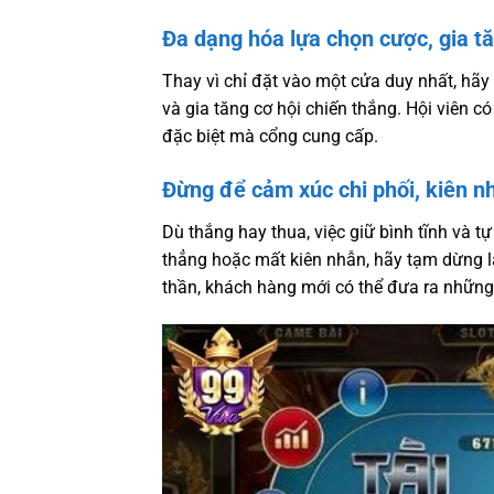
Đa dạng hóa lựa chọn cược, gia t
Thay vì chỉ đặt vào một cửa duy nhất, hãy
và gia tăng cơ hội chiến thắng. Hội viên c
đặc biệt mà cổng cung cấp.
Đừng để cảm xúc chi phối, kiên nh
Dù thắng hay thua, việc giữ bình tĩnh và tự
thẳng hoặc mất kiên nhẫn, hãy tạm dừng lạ
thần, khách hàng mới có thể đưa ra những