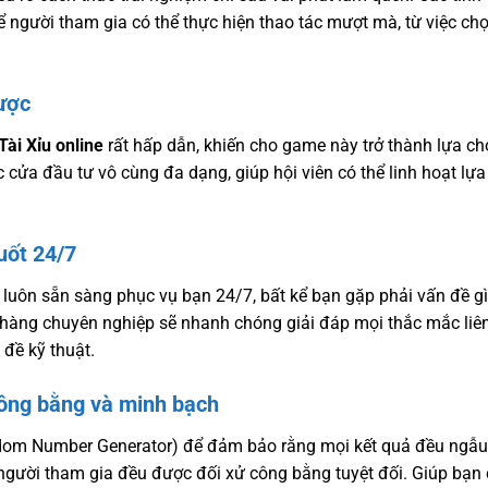
ể người tham gia có thể thực hiện thao tác mượt mà, từ việc ch
ược
Tài Xỉu online
rất hấp dẫn, khiến cho game này trở thành lựa c
 cửa đầu tư vô cùng đa dạng, giúp hội viên có thể linh hoạt lựa
suốt 24/7
luôn sẵn sàng phục vụ bạn 24/7, bất kể bạn gặp phải vấn đề gì
h hàng chuyên nghiệp sẽ nhanh chóng giải đáp mọi thắc mắc liê
 đề kỹ thuật.
ông bằng và minh bạch
om Number Generator) để đảm bảo rằng mọi kết quả đều ngẫu
 người tham gia đều được đối xử công bằng tuyệt đối. Giúp bạn