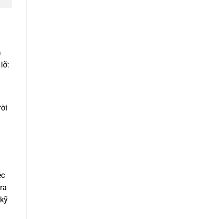
ả
lỡ:
ười
ệc
ra
 kỹ