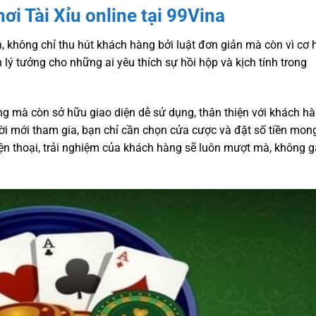
hơi Tài Xỉu online tại 99Vina
n, không chỉ thu hút khách hàng bởi luật đơn giản mà còn vì cơ 
lý tưởng cho những ai yêu thích sự hồi hộp và kịch tính trong
g mà còn sở hữu giao diện dễ sử dụng, thân thiện với khách hà
ười mới tham gia, bạn chỉ cần chọn cửa cược và đặt số tiền mon
iện thoại, trải nghiệm của khách hàng sẽ luôn mượt mà, không 