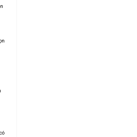
ọn
họn
n
 có