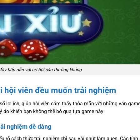
 đầy hấp dẫn với cơ hội săn thưởng khủng
i hội viên đều muốn trải nghiệm
số lợi ích, giúp hội viên cảm thấy thỏa mãn với những ván gam
ý do khiến bạn không thể bỏ qua tựa game này:
rải nghiệm dễ dàng
u rõ cách thức trải nghiệm chỉ sau vài phút làm quen. Các tính